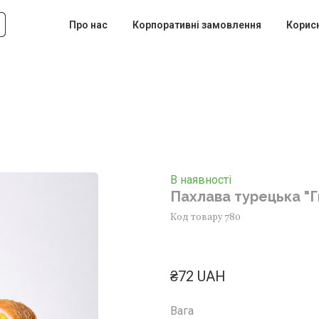
Про нас
Корпоративні замовлення
Корис
В наявності
Пахлава турецька "Г
Код товару 780
₴72 UAH
Вага