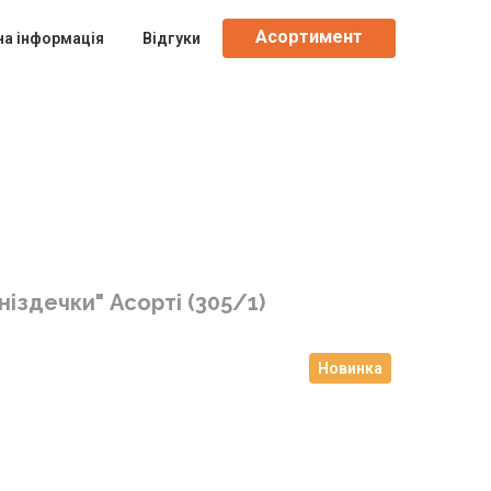
Асортимент
на інформація
Відгуки
ніздечки" Асорті
(305/1)
Новинка