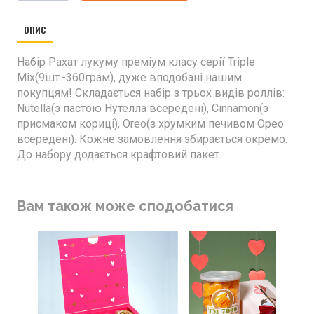
ОПИС
Набір Рахат лукуму преміум класу серії Triple
Mix(9шт.-360грам), дуже вподобані нашим
покупцям! Складається набір з трьох видів роллів:
Nutella(з пастою Нутелла всередені), Cinnamon(з
присмаком кориці), Oreo(з хрумким печивом Орео
всередені). Кожне замовлення збирається окремо.
До набору додається крафтовий пакет.
Вам також може сподобатися