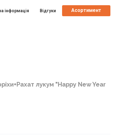
Асортимент
на інформація
Відгуки
ріхи+Рахат лукум "Happy New Year