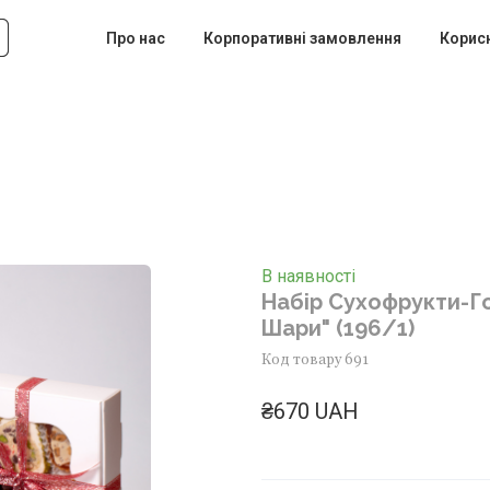
Про нас
Корпоративні замовлення
Корис
В наявності
Набір Сухофрукти-Го
Шари"
(196/1)
Код товару 691
₴670 UAH