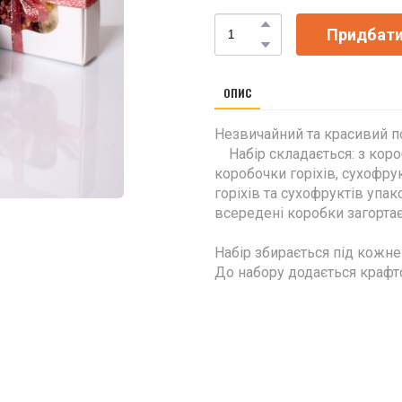
Придбат
ОПИС
Незвичайний та красивий п
Набір складається: з короб
коробочки горіхів, сухофрук
горіхів та сухофруктів упак
всередені коробк
Набір збирається під кожн
До набору додається крафт