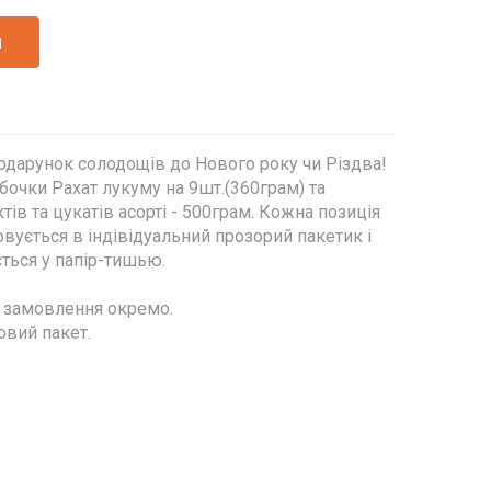
и
одарунок солодощів до Нового року чи Різдва!
очки Рахат лукуму на 9шт.(360грам) та
тів та цукатів асорті - 500грам. Кожна позиція
овується в індівідуальний прозорий пакетик і
и загортається у папір-тишью.
е замовлення окремо.
овий пакет.