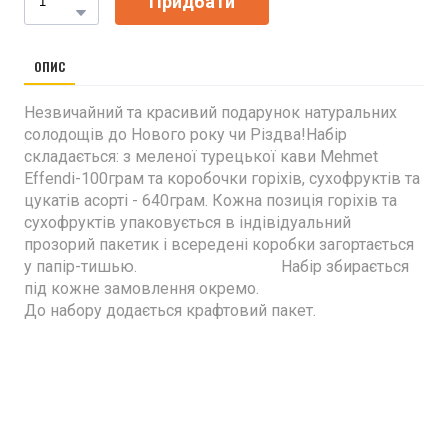
Придбати
ОПИС
Незвичайний та красивий подарунок натуральних
солодощів до Нового року чи Різдва!Набір
складається: з меленої турецької кави Mehmet
Effendi-100грам та коробочки горіхів, сухофруктів та
цукатів асорті - 640грам. Кожна позиція горіхів та
сухофруктів упаковується в індівідуальний
прозорий пакетик і всередені коробки загортається
у папір-тишью. Набір збирається
під кожне замовлення окремо.
До набору додається крафтовий пакет.