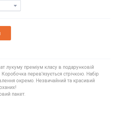
и
хат лукуму преміум класу в подарунковій
. Коробочка перев'язується стрічкою. Набір
влення окремо. Незвичайний та красивий
оханих!
овий пакет.