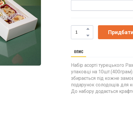
Придбат
ОПИС
Набір асорті турецького Ра
упаковці на 10шт.(400грам)
збирається під кожне замо
подарунок солодощів для к
До набору додається крафт