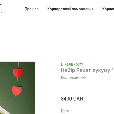
Про нас
Корпоративні замовлення
Корис
В наявності
Набір Рахат лукуму "F
Код товару 706
₴400 UAH
Вага