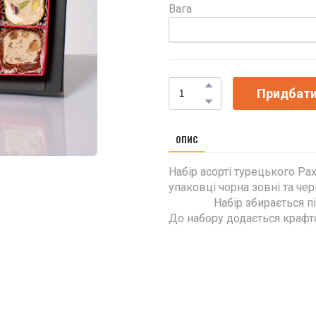
Вага
Придбат
ОПИС
Набір асорті турецького Ра
упаковці чорна зовні т
Набір збирається під 
До набору додається крафт