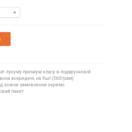
и
хат лукуму преміум класу в подарунковій
а червона всередені, на 9шт.(360грам).
кожне замовлення окремо.
овий пакет.