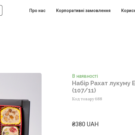
Про нас
Корпоративні замовлення
Корис
В наявності
Набір Рахат лукуму 
(107/11)
Код товару 688
₴380 UAH