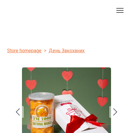
Store homepage
День Закоханих