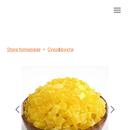
Store homepage
Сухофрукти